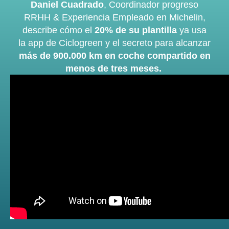
Daniel Cuadrado
, Coordinador progreso
RRHH & Experiencia Empleado en Michelin,
describe cómo el
20% de su plantilla
ya usa
la app de Ciclogreen y el secreto para alcanzar
más de 900.000 km en coche compartido en
menos de tres meses.